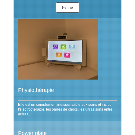
Periné
Physiothérapie
Elle est un complément indispensable aux soins et inclut
l'electrotherapie, les ondes de chocs, les ultras sons entre
autres...
Power plate