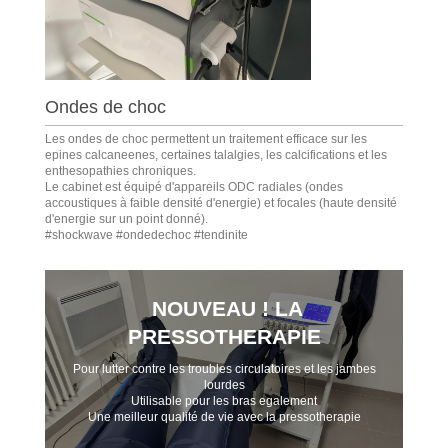
Ondes de choc
Les ondes de choc permettent un traitement efficace sur les
epines calcaneenes, certaines talalgies, les calcifications et les
enthesopathies chroniques.
Le cabinet est équipé d'appareils ODC radiales (ondes
accoustiques à faible densité d'energie) et focales (haute densité
d'energie sur un point donné).
#shockwave #ondedechoc #tendinite
NOUVEAU ! LA
PRESSOTHERAPIE
Pour lutter contre les troubles circulatoires et les jambes
lourdes
Utilisable pour les bras egalement
Une meilleur qualité de vie avec la pressotherapie