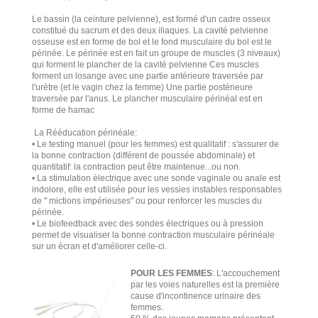
Le bassin (la ceinture pelvienne), est formé d'un cadre osseux
constitué du sacrum et des deux iliaques. La cavité pelvienne
osseuse est en forme de bol et le fond musculaire du bol est le
périnée. Le périnée est en fait un groupe de muscles (3 niveaux)
qui forment le plancher de la cavité pelvienne Ces muscles
forment un losange avec une partie antérieure traversée par
l'urètre (et le vagin chez la femme) Une partie postérieure
traversée par l'anus. Le plancher musculaire périnéal est en
forme de hamac
La Rééducation périnéale:
• Le testing manuel (pour les femmes) est qualitatif : s'assurer de
la bonne contraction (différent de poussée abdominale) et
quantitatif: la contraction peut être maintenue...ou non.
• La stimulation électrique avec une sonde vaginale ou anale est
indolore, elle est utilisée pour les vessies instables responsables
de " mictions impérieuses" ou pour renforcer les muscles du
périnée.
• Le biofeedback avec des sondes électriques ou à pression
permet de visualiser la bonne contraction musculaire périnéale
sur un écran et d'améliorer celle-ci.
POUR LES FEMMES
: L'accouchement
par les voies naturelles est la première
cause d'incontinence urinaire des
femmes.