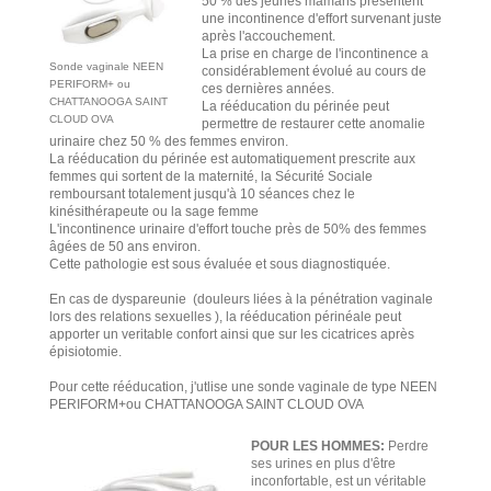
50 % des jeunes mamans présentent
une incontinence d'effort survenant juste
après l'accouchement.
La prise en charge de l'incontinence a
Sonde vaginale NEEN
considérablement évolué au cours de
PERIFORM+ ou
ces dernières années.
CHATTANOOGA SAINT
La rééducation du périnée peut
CLOUD OVA
permettre de restaurer cette anomalie
urinaire chez 50 % des femmes environ.
La rééducation du périnée est automatiquement prescrite aux
femmes qui sortent de la maternité, la Sécurité Sociale
remboursant totalement jusqu'à 10 séances chez le
kinésithérapeute ou la sage femme
L'incontinence urinaire d'effort touche près de 50% des femmes
âgées de 50 ans environ.
Cette pathologie est sous évaluée et sous diagnostiquée.
En cas de dyspareunie (douleurs liées à la pénétration vaginale
lors des relations sexuelles ), la rééducation périnéale peut
apporter un veritable confort ainsi que sur les cicatrices après
épisiotomie.
Pour cette rééducation, j'utlise une sonde vaginale de type NEEN
PERIFORM+ou CHATTANOOGA SAINT CLOUD OVA
POUR LES HOMMES:
Perdre
ses urines en plus d'être
inconfortable, est un véritable